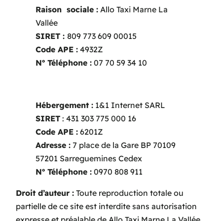
Raison sociale :
Allo Taxi Marne La
Vallée
SIRET :
809 773 609 00015
Code APE :
4932Z
Nº Téléphone :
07 70 59 34 10
Hébergement :
1&1 Internet SARL
SIRET
: 431 303 775 000 16
Code APE :
6201Z
Adresse :
7 place de la Gare BP 70109
57201 Sarreguemines Cedex
Nº Téléphone :
0970 808 911
Droit d’auteur :
Toute reproduction totale ou
partielle de ce site est interdite sans autorisation
expresse et préalable de Allo Taxi Marne La Vallée.