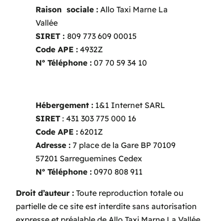
Raison sociale :
Allo Taxi Marne La
Vallée
SIRET :
809 773 609 00015
Code APE :
4932Z
Nº Téléphone :
07 70 59 34 10
Hébergement :
1&1 Internet SARL
SIRET
: 431 303 775 000 16
Code APE :
6201Z
Adresse :
7 place de la Gare BP 70109
57201 Sarreguemines Cedex
Nº Téléphone :
0970 808 911
Droit d’auteur :
Toute reproduction totale ou
partielle de ce site est interdite sans autorisation
expresse et préalable de Allo Taxi Marne La Vallée.